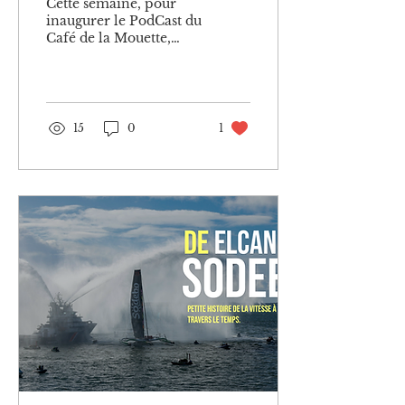
Cette semaine, pour
inaugurer le PodCast du
Café de la Mouette,
nous vous proposons
un sujet spécialement
enregistré pour tous
ceux et celles qui
rêvent un jour de partir
15
0
1
en voyage en voilier.